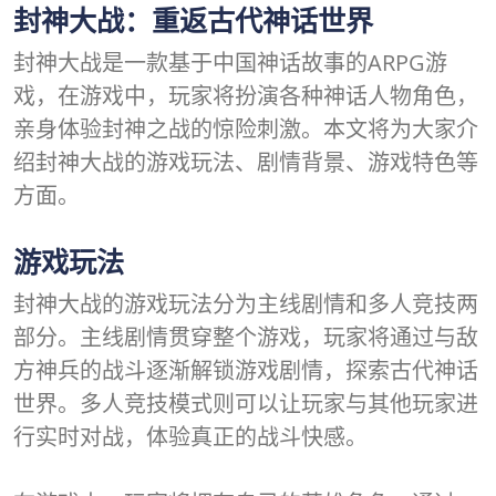
封神大战：重返古代神话世界
封神大战是一款基于中国神话故事的ARPG游
戏，在游戏中，玩家将扮演各种神话人物角色，
亲身体验封神之战的惊险刺激。本文将为大家介
绍封神大战的游戏玩法、剧情背景、游戏特色等
方面。
游戏玩法
封神大战的游戏玩法分为主线剧情和多人竞技两
部分。主线剧情贯穿整个游戏，玩家将通过与敌
方神兵的战斗逐渐解锁游戏剧情，探索古代神话
世界。多人竞技模式则可以让玩家与其他玩家进
行实时对战，体验真正的战斗快感。