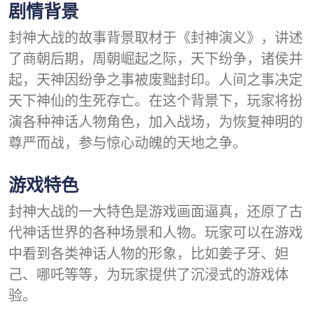
剧情背景
封神大战的故事背景取材于《封神演义》，讲述
了商朝后期，周朝崛起之际，天下纷争，诸侯并
起，天神因纷争之事被废黜封印。人间之事决定
天下神仙的生死存亡。在这个背景下，玩家将扮
演各种神话人物角色，加入战场，为恢复神明的
尊严而战，参与惊心动魄的天地之争。
游戏特色
封神大战的一大特色是游戏画面逼真，还原了古
代神话世界的各种场景和人物。玩家可以在游戏
中看到各类神话人物的形象，比如姜子牙、妲
己、哪吒等等，为玩家提供了沉浸式的游戏体
验。