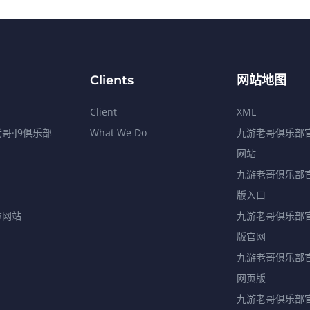
Clients
网站地图
Client
XML
哥·J9俱乐部
What We Do
九游老哥俱乐部
网站
九游老哥俱乐部
版入口
方网站
九游老哥俱乐部
版官网
九游老哥俱乐部官
网页版
九游老哥俱乐部官