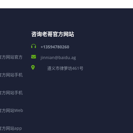
咨询老哥官方网站
+13594780260
官方网站官方
jinnian@baidu.ag
遵义市律箩坊461号
官方网站手机
官方网站手机
方网站Web
方网站app