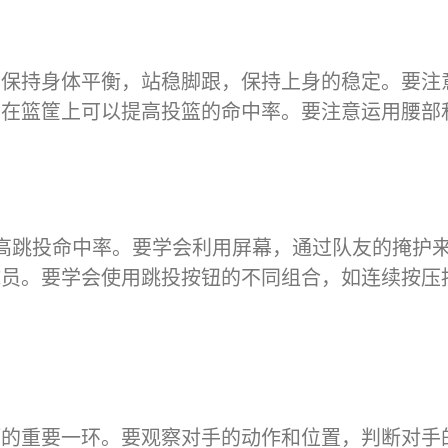
要保持身体平衡，站稳脚跟，保持上身的稳定。要注
中在篮筐上可以提高投篮的命中率。要注意运用腰部
家提高跳投命中率。要学会利用屏幕，通过队友的掩
球员。要学会使用跳投按钮的不同组合，如连续按压
巧的重要一环。要观察对手的动作和位置，判断对手