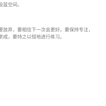
投篮空间。
要放弃，要相信下一次会更好。要保持专注，
求成，要持之以恒地进行练习。