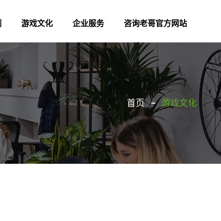
例
游戏文化
企业服务
咨询老哥官方网站
首页
游戏文化