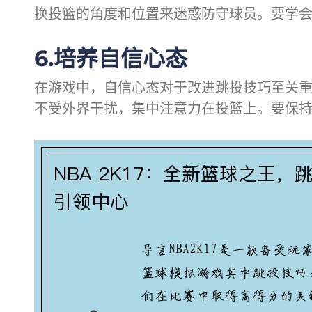
换投篮的角度和位置来迷惑防守球员。要学
6.培养自信心态
在游戏中，自信心态对于改进跳投技巧至关
不受外界干扰，集中注意力在投篮上。要保