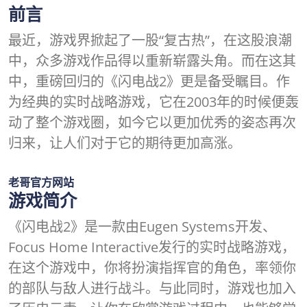
前言
最近，游戏界掀起了一股“复古热”，在这股浪潮
中，众多游戏作品得以重新崭露头角。而在这其
中，重磅回归的《闪电战2》更是备受瞩目。作
为经典的实时战略游戏，它在2003年的时候便轰
动了整个游戏圈，如今它以更加优秀的姿态再次
归来，让人们对于它的期待更加高涨。
老哥官方网站
游戏简介
《闪电战2》是一款由Eugen Systems开发、
Focus Home Interactive发行的实时战略游戏，
在这个游戏中，你将扮演指挥官的角色，率领你
的部队与敌人进行战斗。与此同时，游戏也加入