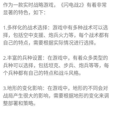
作为一款实时战略游戏，《闪电战2》有着非常
显著的特色，如下：
1.多样化的战术选择：游戏中有多种战术可以选
择，包括空中支援、炮兵火力等，每个战术都有
自己的特点，需要根据实际情况进行选择。
2.丰富的兵种设置：在游戏中，有着众多类型的
兵种可以选择，包括坦克、步兵、炮兵等等，每
个兵种都有自己的特点和战斗风格。
3.地形的变化影响：在游戏中，地形的不同会对
战局产生很大的影响，需要根据地形的变化来调
整部署和策略。