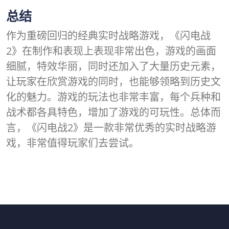
总结
作为重磅回归的经典实时战略游戏，《闪电战
2》在制作和表现上表现非常出色，游戏的画面
细腻，特效华丽，同时还加入了大量历史元素，
让玩家在欣赏游戏的同时，也能够领略到历史文
化的魅力。游戏的玩法也非常丰富，每个兵种和
战术都各具特色，增加了游戏的可玩性。总体而
言，《闪电战2》是一款非常优秀的实时战略游
戏，非常值得玩家们去尝试。