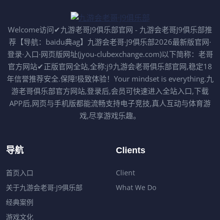
Welcome访问✔九游老哥J9俱乐部官网 - 九游会老哥J9俱乐部推
荐【导航：baidu典ag】九游会老哥·J9俱乐部2026最新版官网·
登录·入口·网页版网址(jyou-clubexchange.com)以下简称：老哥
官方网站✔正版官网全站,全称:j9九游会老哥俱乐部官网,稳定18
年信誉推荐安全.保障!极致体验！Your mindset is everything.九
游老哥俱乐部官方网站,登录后,会员可快速进入全站入口,下载
APP后,网页与手机版都能流畅支持电子竞技,真人互动与体育游
戏,尽享游戏乐趣。
导航
Clients
首页入口
Client
关于九游会老哥·J9俱乐部
What We Do
经典案例
游戏文化