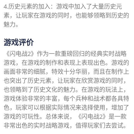
4.历史元素的加入：游戏中加入了大量历史元
素，让玩家在游戏的同时，也能够领略到历史的
魅力。
游戏评价
《闪电战2》作为一款重磅回归的经典实时战略
游戏，在游戏的制作和表现上表现出色。游戏的
画面非常的细腻，特效十分华丽，而且在制作上
也突出了历史元素，让玩家在欣赏游戏的同时，
也领略到了历史文化的魅力。在游戏的玩法上，
游戏体验非常的丰富，每个兵种和战术都各具特
色，玩家可以根据实际情况来选择使用，增加了
游戏的可玩性。总体来说，《闪电战2》是一款
非常出色的实时战略游戏，值得玩家们去尝试。